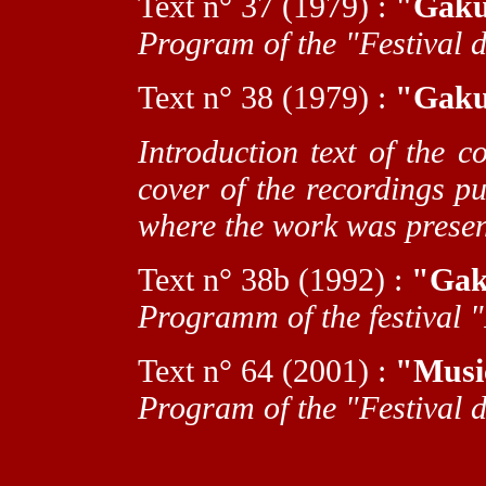
T
ext n° 37 (1979) :
"Gaku
Program of the "Festival d
T
ext n° 38 (1979) :
"Gaku
Introduction text of the c
cover of the recordings p
where the work was presen
T
ext n° 38b (1992) :
"
Gak
Programm of the festival "
T
ext n° 64 (2001) :
"Musi
Program of the "Festival 